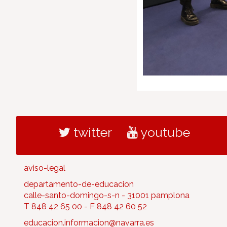
twitter
youtube
aviso-legal
departamento-de-educacion
calle-santo-domingo-s-n - 31001 pamplona
T 848 42 65 00 - F 848 42 60 52
educacion.informacion@navarra.es