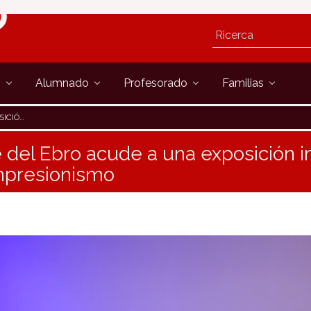
s
Alumnado
Profesorado
Familias
SIONISMO
le del Ebro acude a una exposición 
mpresionismo