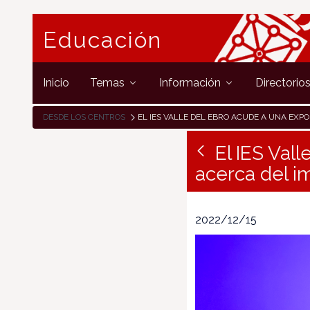
Educación
Inicio
Temas
Información
Directorio
DESDE LOS CENTROS
EL IES VALLE DEL EBRO ACUDE A UNA EXPOSICIÓN INMERSIVA ACERCA DEL IMPRE
El IES Val
acerca del i
2022/12/15