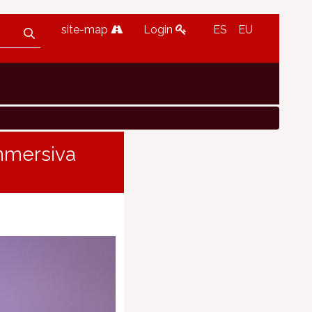
site-map
Login
ES
EU
inmersiva