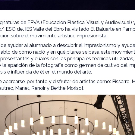
gnaturas de EPVA (Educación Plástica, Visual y Audiovisual) y
4º ESO del IES Valle del Ebro ha visitado El Baluarte en Pam
ición sobre el movimiento artístico impresionista.
de ayudar al alumnado a descubrir el impresionismo y ayudarl
s habló de cómo nació y en qué pilares se basa este movimiento
resentantes y cuáles son las principales técnicas utilizadas,
y la aparición de la fotografía como germen de cultivo del i
isis e influencia de él en el mundo del arte.
acercarse, por tanto y disfrutar de artistas como: Pissarro,
utrec, Manet, Renoir y Berthe Morisot.