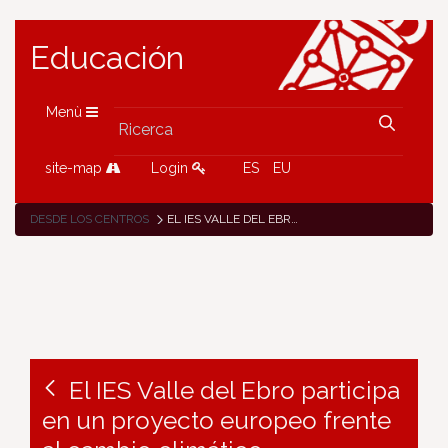
Educación
Menù
site-map
Login
ES
EU
DESDE LOS CENTROS
EL IES VALLE DEL EBRO PARTICIPA EN UN PROYECTO EUROPEO FRENTE AL CAMBIO CLIMÁTICO
El IES Valle del Ebro participa
en un proyecto europeo frente