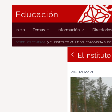
Educación
Inicio
Temas
Información
Directorio
DESDE LOS CENTROS
EL INSTITUTO VALLE DEL EBRO VISITA SUEC
El institut
2020/02/21