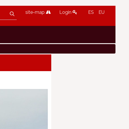
site-map
Login
ES
EU