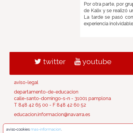
Por otra parte, por gr
de Kalix y se realizó 
La tarde se pasó con 
experiencia inolvidabl
twitter
youtube
aviso-legal
departamento-de-educacion
calle-santo-domingo-s-n - 31001 pamplona
T 848 42 65 00 - F 848 42 60 52
educacion.informacion@navarra.es
aviso-cookies
mas-informacion
.