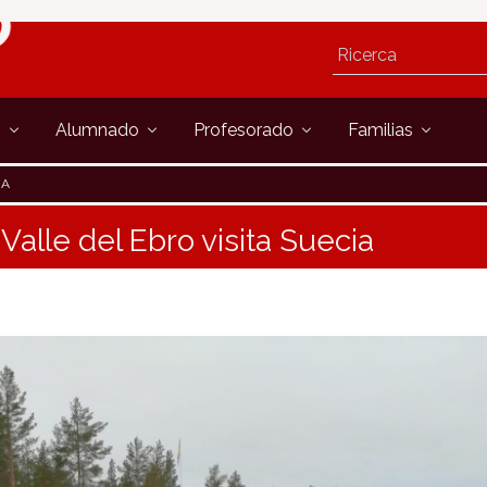
s
Alumnado
Profesorado
Familias
IA
o Valle del Ebro visita Suecia