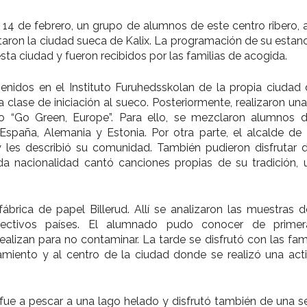
 14 de febrero, un grupo de alumnos de este centro riber
itaron la ciudad sueca de Kalix. La programación de su estancia
esta ciudad y fueron recibidos por las familias de acogida.
enidos en el Instituto Furuhedsskolan de la propia ciudad d
a clase de iniciación al sueco. Posteriormente, realizaron un
o “Go Green, Europe”. Para ello, se mezclaron alumnos d
, España, Alemania y Estonia. Por otra parte, el alcalde de
y les describió su comunidad. También pudieron disfrutar 
a nacionalidad cantó canciones propias de su tradición,
a fábrica de papel Billerud. Allí se analizaron las muestra
pectivos países. El alumnado pudo conocer de prime
lizan para no contaminar. La tarde se disfrutó con las fami
miento y al centro de la ciudad donde se realizó una act
 fue a pescar a una lago helado y disfrutó también de una se