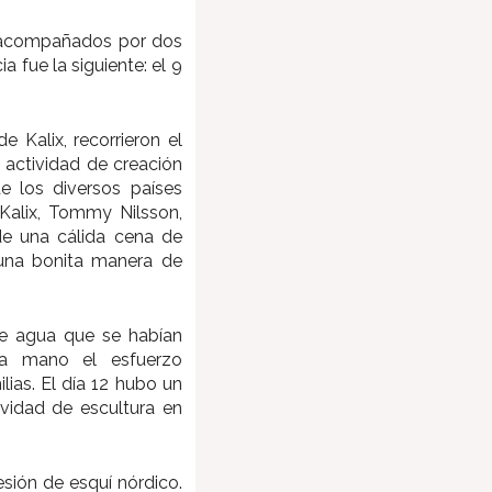
o, acompañados por dos
 fue la siguiente: el 9
e Kalix, recorrieron el
a actividad de creación
e los diversos países
 Kalix, Tommy Nilsson,
de una cálida cena de
 una bonita manera de
s de agua que se habían
ra mano el esfuerzo
lias. El día 12 hubo un
ividad de escultura en
sión de esquí nórdico.