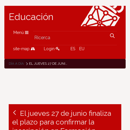
Educación
Menù
site-map
Login
ES
EU
DÍA A DÍA
EL JUEVES 27 DE JUNIO FINALIZA EL PLAZO PARA CONFIRMAR LA INSCRIPCIÓN EN FORMACIÓN PROFESIONAL
El jueves 27 de junio finaliza
el plazo para confirmar la