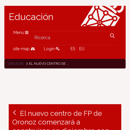
Educación
Menù
site-map
Login
ES
EU
DÍA A DÍA
EL NUEVO CENTRO DE FP DE ORONOZ COMENZARÁ A CONSTRUIRSE EN DICIEMBRE CON UNA OFERTA INICIAL DE 13 CICLOS FORMATIVOS
El nuevo centro de FP de
Oronoz comenzará a