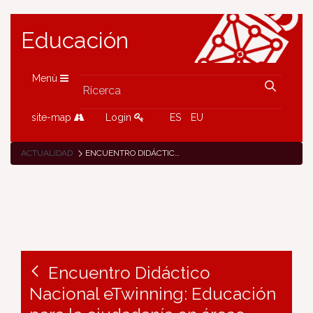
Educación
Menù
site-map
Login
ES
EU
ACTUALIDAD
ENCUENTRO DIDÁCTICO NACIONAL ETWINNING: EDUCACIÓN PARA LA CIUDADANÍA EN ÁREAS REMOTAS
Encuentro Didáctico
Nacional eTwinning: Educación