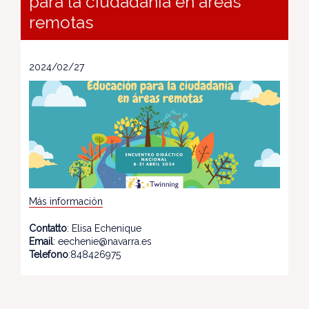
para la ciudadanía en áreas
remotas
2024/02/27
Más información
Contatto
: Elisa Echenique
Email
: eechenie@navarra.es
Telefono
:848426975