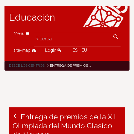
Educación
Menù
site-map
Login
ES
EU
DESDE LOS CENTROS
ENTREGA DE PREMIOS DE LA XII OLIMPIADA DEL MUNDO CLÁSICO DE NAVARRA.
Entrega de premios de la XII
Olimpiada del Mundo Clásico