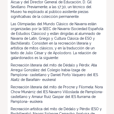
Aicua y del Director General de Educación, D. Gil
Sevillano. Previamente, a las 17:30, un técnico del
Museo ha explicado al público asistente piezas
significativas de la colección permanente.
Las Olimpiadas del Mundo Clásico de Navarra están
organizadas por la SEEC de Navarra (Sociedad Española
de Estudios Clásicos) y están dirigidas al alumnado de
Navarra de Latín, Griego y Cultura Clásica de ESO y
Bachillerato. Consisten en la recreación literaria y
artística de mitos clásicos, y en la traducción de un
texto de Julio César y de Apolodoro. La relación de
galardonados es la siguiente:
Recreación literaria del mito de Dédalo y Pérdix: Atia
Arregui González del Colegio Irabia-Izaga de
Pamplona- castellano y Daniel Porto Vaquero del IES
Alaitz de Barañáin- euskera)
Recreación literaria del mito de Procne y Filomela: Nora
Chow Munárriz del IES Navarro Villoslada de Pamplona-
castellano y Amaiur Ruiz Gaspar del IES Iturrama de
Pamplona- euskera
Recreación artística del mito de Dédalo y Pérdix (ESO y
Bachillerato): Naomi Solange Camacho Analuisa de