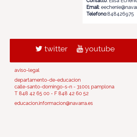
Contatto
: Elisa Echen
Email
: eechenie@navar
Telefono
:848426975
twitter
youtube
aviso-legal
departamento-de-educacion
calle-santo-domingo-s-n - 31001 pamplona
T 848 42 65 00 - F 848 42 60 52
educacion.informacion@navarra.es