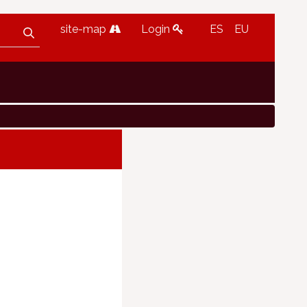
site-map
Login
ES
EU