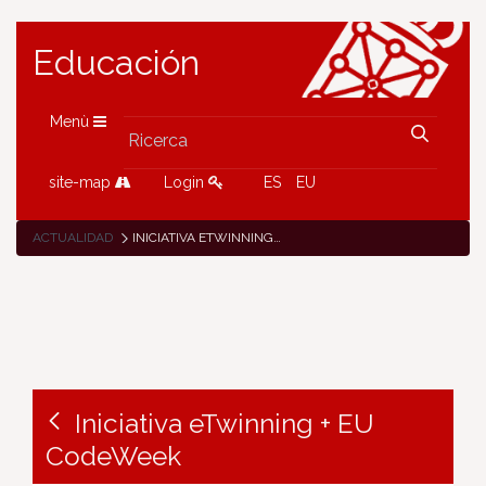
Educación
Menù
site-map
Login
ES
EU
ACTUALIDAD
INICIATIVA ETWINNING + EU CODEWEEK
Iniciativa eTwinning + EU
CodeWeek