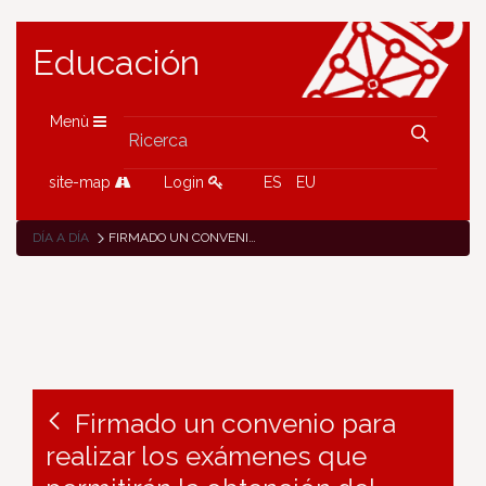
Educación
Menù
site-map
Login
ES
EU
DÍA A DÍA
FIRMADO UN CONVENIO PARA REALIZAR LOS EXÁMENES QUE PERMITIRÁN LA OBTENCIÓN DEL DIPLOMA DE ESTUDIOS EN LENGUA FRANCESA
Firmado un convenio para
realizar los exámenes que