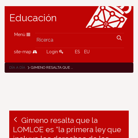
Educación
Menù
site-map
Login
ES
EU
DÍA A DÍA
GIMENO RESALTA QUE LA LOMLOE ES “LA PRIMERA LEY QUE INCLUYE LOS DERECHOS DE LAS PERSONAS CON DISCAPACIDAD COMO PRINCIPIO RECTOR DEL SISTEMA EDUCATIVO”
Gimeno resalta que la
LOMLOE es “la primera ley que