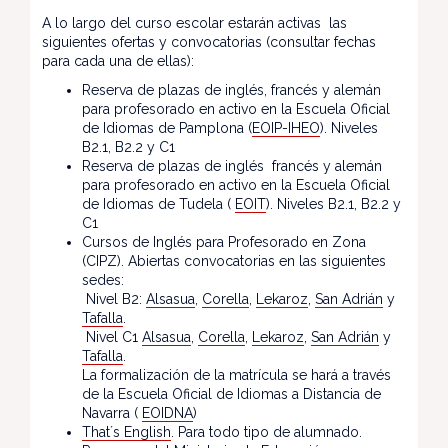
A lo largo del curso escolar estarán activas las
siguientes ofertas y convocatorias (consultar fechas
para cada una de ellas):
Reserva de plazas de inglés, francés y alemán
para profesorado en activo en la Escuela Oficial
de Idiomas de Pamplona (
EOIP-IHEO
). Niveles
B2.1, B2.2 y C1
Reserva de plazas de inglés francés y alemán
para profesorado en activo en la Escuela Oficial
de Idiomas de Tudela (
EOIT
). Niveles B2.1, B2.2 y
C1
Cursos de Inglés para Profesorado en Zona
(CIPZ). Abiertas convocatorias en las siguientes
sedes:
Nivel B2:
Alsasua
,
Corella
,
Lekaroz
,
San Adrián
y
Tafalla
.
Nivel C1
Alsasua
,
Corella
,
Lekaroz
,
San Adrián
y
Tafalla
.
La formalización de la matrícula se hará a través
de la Escuela Oficial de Idiomas a Distancia de
Navarra (
EOIDNA
)
That´s English
. Para todo tipo de alumnado.