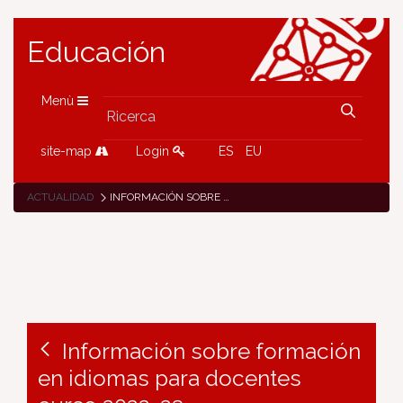
Educación
Menù
site-map
Login
ES
EU
ACTUALIDAD
INFORMACIÓN SOBRE FORMACIÓN EN IDIOMAS PARA DOCENTES CURSO 2022-23
Información sobre formación
en idiomas para docentes