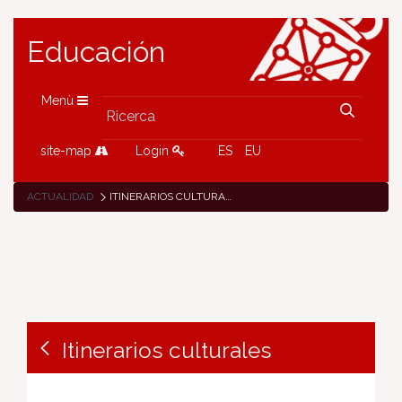
Educación
Menù
site-map
Login
ES
EU
ACTUALIDAD
ITINERARIOS CULTURALES
Itinerarios culturales