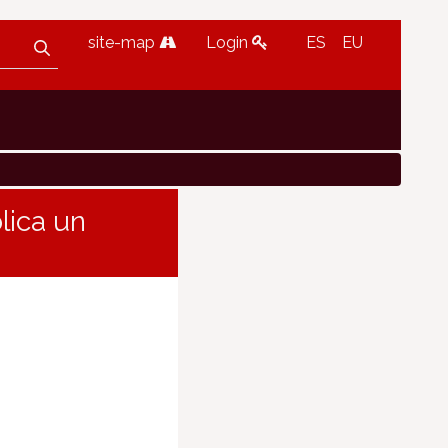
site-map
Login
ES
EU
lica un