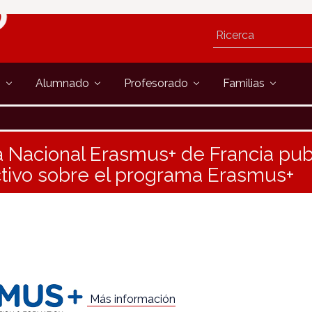
s
Alumnado
Profesorado
Familias
 Nacional Erasmus+ de Francia pub
ctivo sobre el programa Erasmus+
Más información