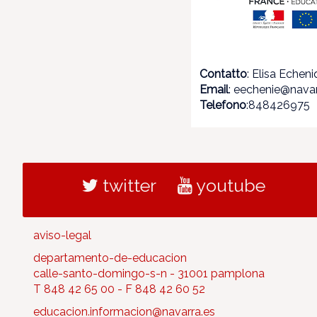
Contatto
: Elisa Echen
Email
: eechenie@navar
Telefono
:848426975
twitter
youtube
aviso-legal
departamento-de-educacion
calle-santo-domingo-s-n - 31001 pamplona
T 848 42 65 00 - F 848 42 60 52
educacion.informacion@navarra.es