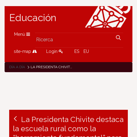
Educación
Menù
site-map
Login
ES
EU
DÍA A DÍA
LA PRESIDENTA CHIVITE DESTACA LA ESCUELA RURAL COMO LA “HERRAMIENTA FUNDAMENTAL” PARA LUCHAR CONTRA LA DESPOBLACIÓN Y AFIANZAR EL ARRAIGO
La Presidenta Chivite destaca
la escuela rural como la