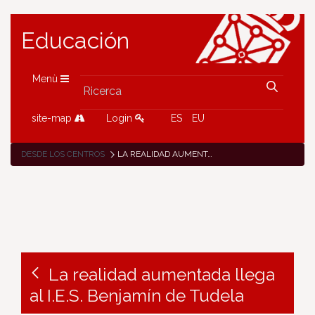
Educación
Menù
site-map
Login
ES
EU
DESDE LOS CENTROS
LA REALIDAD AUMENTADA LLEGA AL I.E.S. BENJAMÍN DE TUDELA
La realidad aumentada llega
al I.E.S. Benjamín de Tudela