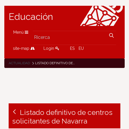
Educación
Menù
site-map
Login
ES
EU
ACTUALIDAD
LISTADO DEFINITIVO DE CENTROS SOLICITANTES DE NAVARRA
Listado definitivo de centros
solicitantes de Navarra