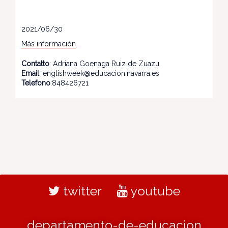
2021/06/30
Más información
Contatto
: Adriana Goenaga Ruiz de Zuazu
Email
: englishweek@educacion.navarra.es
Telefono
:848426721
twitter
youtube
departamento-de-educacion