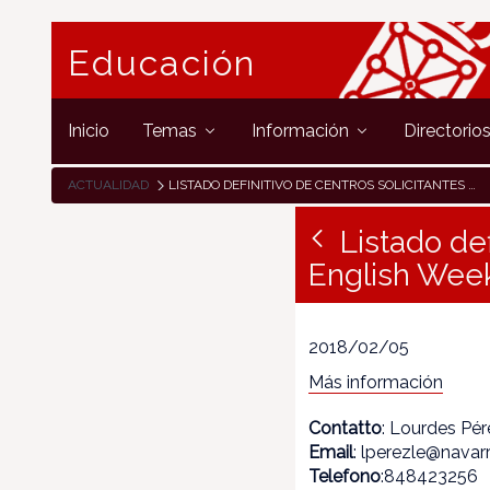
Educación
Inicio
Temas
Información
Directorio
ACTUALIDAD
LISTADO DEFINITIVO DE CENTROS SOLICITANTES DEL PROGRAMA ENGLISH WEEK 2018
Listado de
English Wee
2018/02/05
Más información
Contatto
: Lourdes Pé
Email
: lperezle@navar
Telefono
:848423256