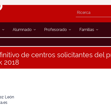
s
Alumnado
Profesorado
Familias
finitivo de centros solicitantes del
k 2018
rez León
ra.es