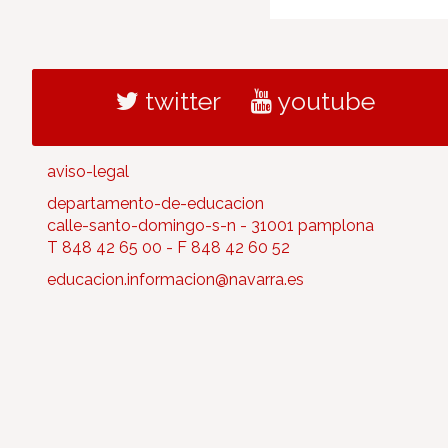
twitter
youtube
aviso-legal
departamento-de-educacion
calle-santo-domingo-s-n - 31001 pamplona
T 848 42 65 00 - F 848 42 60 52
educacion.informacion@navarra.es