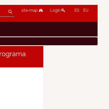
site-map
Login
ES
EU
 programa