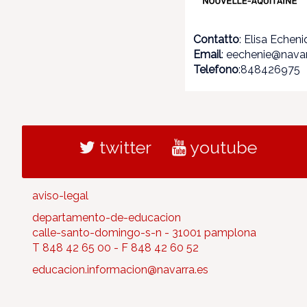
Contatto
: Elisa Echen
Email
: eechenie@navar
Telefono
:848426975
twitter
youtube
aviso-legal
departamento-de-educacion
calle-santo-domingo-s-n - 31001 pamplona
T 848 42 65 00 - F 848 42 60 52
educacion.informacion@navarra.es