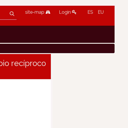
site-map
Login
ES
EU
bio recíproco