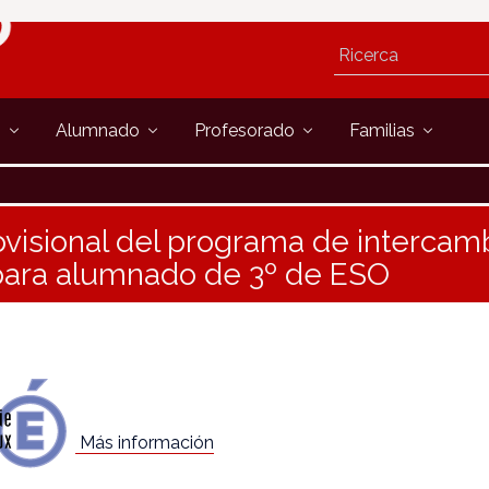
s
Alumnado
Profesorado
Familias
ovisional del programa de intercam
para alumnado de 3º de ESO
Más información