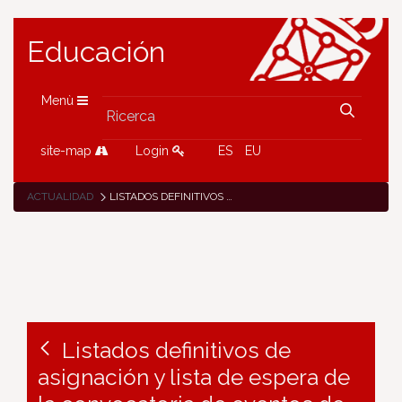
Educación
Menù
site-map
Login
ES
EU
ACTUALIDAD
LISTADOS DEFINITIVOS DE ASIGNACIÓN Y LISTA DE ESPERA DE LA CONVOCATORIA DE EVENTOS DE FORMACIÓN ETWINNING 2021
Listados definitivos de
asignación y lista de espera de