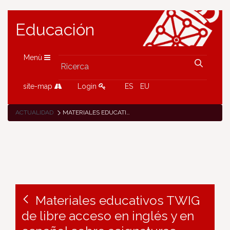
Educación
Menù
site-map
Login
ES
EU
ACTUALIDAD
MATERIALES EDUCATIVOS TWIG DE LIBRE ACCESO EN INGLÉS Y EN ESPAÑOL SOBRE ASIGNATURAS CIENTÍFICAS
Materiales educativos TWIG
de libre acceso en inglés y en