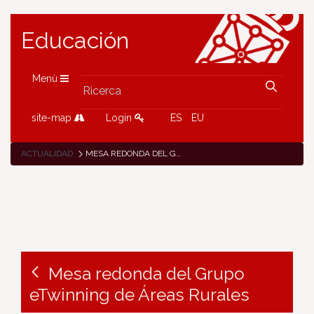
Educación
Menù
site-map
Login
ES
EU
ACTUALIDAD
MESA REDONDA DEL GRUPO ETWINNING DE ÁREAS RURALES
Mesa redonda del Grupo
eTwinning de Áreas Rurales