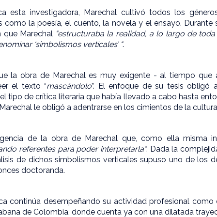
 esta investigadora, Marechal cultivó todos los géneros 
as como la poesía, el cuento, la novela y el ensayo. Durante
en que Marechal
“estructuraba la realidad, a lo largo de toda
nominar ‘simbolismos verticales’ “
.
ue la obra de Marechal es muy exigente - al tiempo que am
er el texto “
mascándolo
”. El enfoque de su tesis obligó 
 tipo de crítica literaria que había llevado a cabo hasta ento
e Marechal le obligó a adentrarse en los cimientos de la cultural
xigencia de la obra de Marechal que, como ella misma i
do referentes para poder interpretarla”
. Dada la compleji
álisis de dichos simbolismos verticales supuso uno de los d
tonces doctoranda.
ica continúa desempeñando su actividad profesional como 
Sabana de Colombia, donde cuenta ya con una dilatada trayec