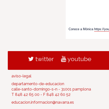
Conoce a Mónica
https://y
twitter
youtube
aviso-legal
departamento-de-educacion
calle-santo-domingo-s-n - 31001 pamplona
T 848 42 65 00 - F 848 42 60 52
educacion.informacion@navarra.es