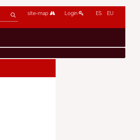
site-map
Login
ES
EU