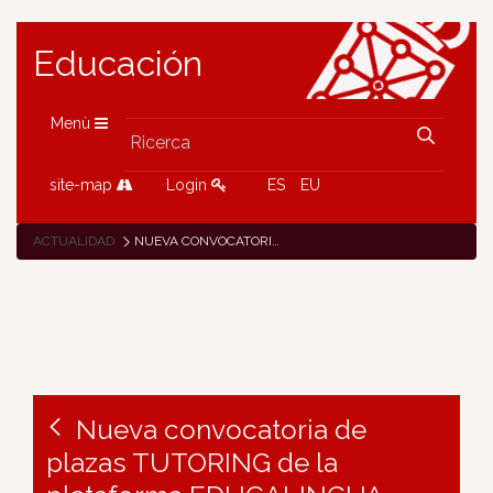
Educación
Menù
site-map
Login
ES
EU
ACTUALIDAD
NUEVA CONVOCATORIA DE PLAZAS TUTORING DE LA PLATAFORMA EDUCALINGUA
Nueva convocatoria de
plazas TUTORING de la