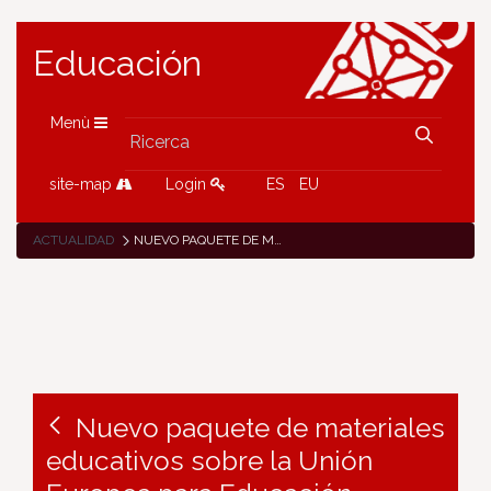
Educación
Menù
site-map
Login
ES
EU
ACTUALIDAD
NUEVO PAQUETE DE MATERIALES EDUCATIVOS SOBRE LA UNIÓN EUROPEA PARA EDUCACIÓN PRIMARIA
Nuevo paquete de materiales
educativos sobre la Unión