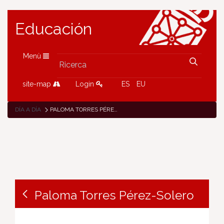
Educación
Menù
site-map
Login
ES
EU
DÍA A DÍA
PALOMA TORRES PÉREZ-SOLERO
Paloma Torres Pérez-Solero