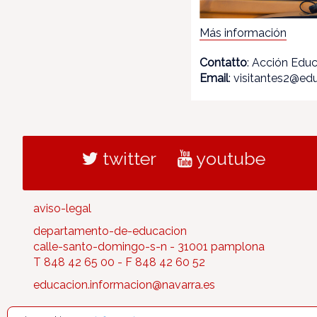
Más información
Contatto
: Acción Educ
Email
: visitantes2@ed
twitter
youtube
aviso-legal
departamento-de-educacion
calle-santo-domingo-s-n - 31001 pamplona
T 848 42 65 00 - F 848 42 60 52
educacion.informacion@navarra.es