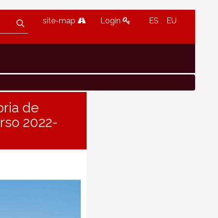
site-map
Login
ES
EU
oria de
urso 2022-