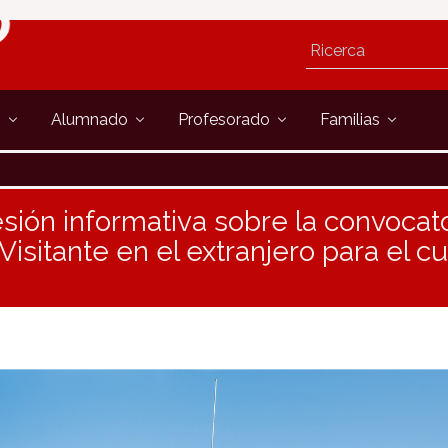
s
Alumnado
Profesorado
Familias
sión informativa sobre la convocat
isitante en el extranjero para el c