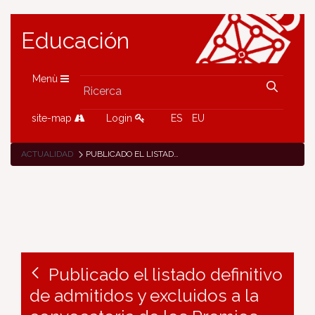
Educación
Menù
site-map
Login
ES
EU
ACTUALIDAD
PUBLICADO EL LISTADO DEFINITIVO DE ADMITIDOS Y EXCLUIDOS A LA CONVOCATORIA DE LOS PREMIOS NACIONALES ETWINNING 2022
Publicado el listado definitivo
de admitidos y excluidos a la