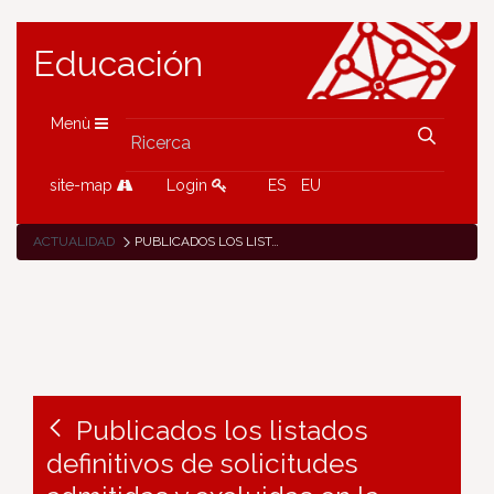
Educación
Menù
site-map
Login
ES
EU
ACTUALIDAD
PUBLICADOS LOS LISTADOS DEFINITIVOS DE SOLICITUDES ADMITIDAS Y EXCLUIDAS EN LA CONVOCATORIA DE EVENTOS DE FORMACIÓN ETWINNING 2023
Publicados los listados
definitivos de solicitudes