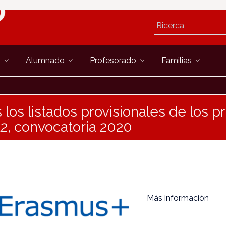
s
Alumnado
Profesorado
Familias
 los listados provisionales de los p
2, convocatoria 2020
Más información