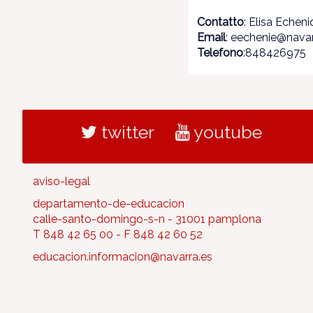
Contatto
: Elisa Echen
Email
: eechenie@navar
Telefono
:848426975
twitter
youtube
aviso-legal
departamento-de-educacion
calle-santo-domingo-s-n - 31001 pamplona
T 848 42 65 00 - F 848 42 60 52
educacion.informacion@navarra.es