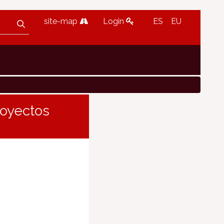
site-map
Login
ES
EU
royectos