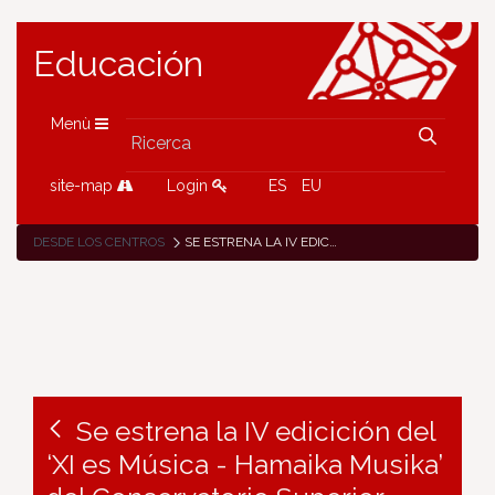
Educación
Menù
site-map
Login
ES
EU
DESDE LOS CENTROS
SE ESTRENA LA IV EDICICIÓN DEL ‘XI ES MÚSICA - HAMAIKA MUSIKA’ DEL CONSERVATORIO SUPERIOR
Se estrena la IV edicición del
‘XI es Música - Hamaika Musika’