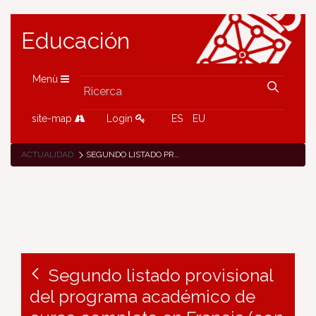
Educación
Menù
site-map
Login
ES
EU
ACTUALIDAD
SEGUNDO LISTADO PROVISIONAL DEL PROGRAMA ACADÉMICO DE CURSO COMPLETO EN FRANCIA (CON ADJUDICACIÓN DE PLAZAS)
Segundo listado provisional
del programa académico de