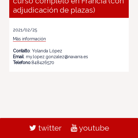
curso completo en Francia (con
adjudicación de plazas)
2021/02/25
Más información
Contatto
: Yolanda López
Email
: my.lopez.gonzalez@navarra.es
Telefono
:848426570
twitter
youtube