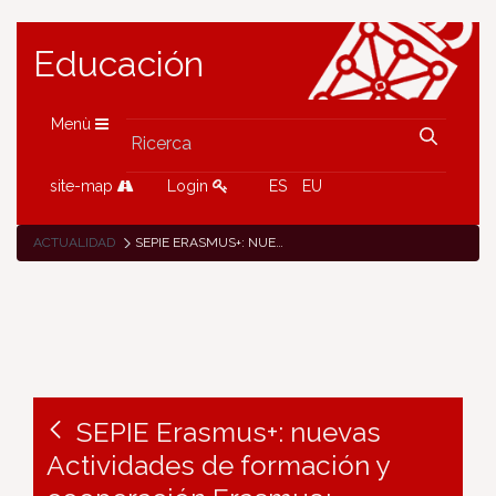
Educación
Menù
site-map
Login
ES
EU
ACTUALIDAD
SEPIE ERASMUS+: NUEVAS ACTIVIDADES DE FORMACIÓN Y COOPERACIÓN ERASMUS+ (ERASMUS+ TCA, TRAINING AND COOPERATION ACTIVITIES)
SEPIE Erasmus+: nuevas
Actividades de formación y