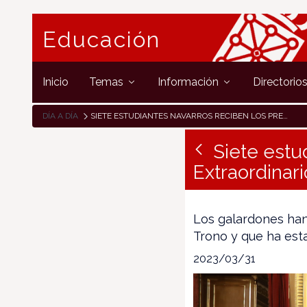
Educación
Inicio
Temas
Información
Directorio
DÍA A DÍA
SIETE ESTUDIANTES NAVARROS RECIBEN LOS PREMIOS EXTRAORDINARIOS DE ESO Y BACHILLERATO
Siete estu
Extraordinar
Los galardones han
Trono y que ha esta
2023/03/31