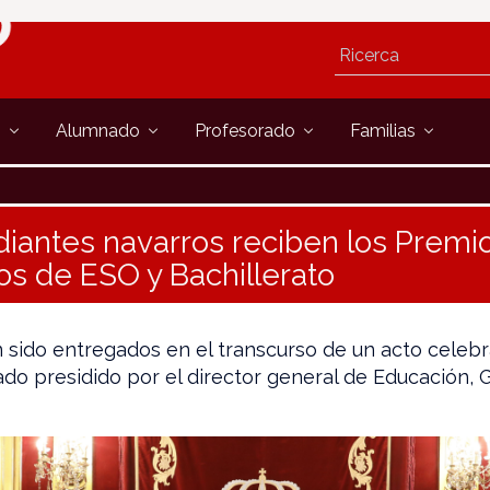
s
Alumnado
Profesorado
Familias
diantes navarros reciben los Premi
ios de ESO y Bachillerato
 sido entregados en el transcurso de un acto celebr
do presidido por el director general de Educación, G