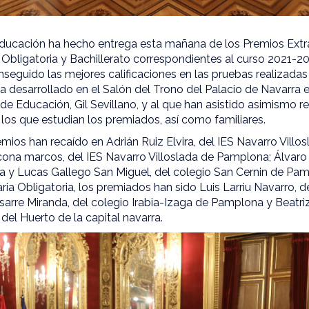
ucación ha hecho entrega esta mañana de los Premios Extra
Obligatoria y Bachillerato correspondientes al curso 2021-20
eguido las mejores calificaciones en las pruebas realizadas 
a desarrollado en el Salón del Trono del Palacio de Navarra 
l de Educación, Gil Sevillano, y al que han asistido asimismo 
los que estudian los premiados, así como familiares.
remios han recaído en Adrián Ruiz Elvira, del IES Navarro Vil
cona marcos, del IES Navarro Villoslada de Pamplona; Álvaro de
a y Lucas Gallego San Miguel, del colegio San Cernin de Pa
a Obligatoria, los premiados han sido Luis Larriu Navarro, de
arre Miranda, del colegio Irabia-Izaga de Pamplona y Beatriz
del Huerto de la capital navarra.