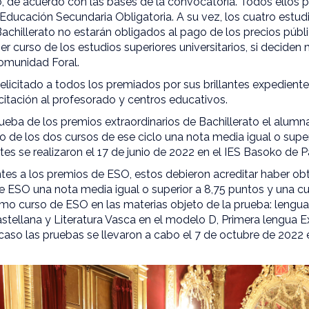
, de acuerdo con las bases de la convocatoria. Todos ellos
Educación Secundaria Obligatoria. A su vez, los cuatro estu
chillerato no estarán obligados al pago de los precios públi
r curso de los estudios superiores universitarios, si deciden 
Comunidad Foral.
felicitado a todos los premiados por sus brillantes expediente
icitación al profesorado y centros educativos.
prueba de los premios extraordinarios de Bachillerato el alum
o de los dos cursos de ese ciclo una nota media igual o super
tes se realizaron el 17 de junio de 2022 en el IES Basoko de
tes a los premios de ESO, estos debieron acreditar haber ob
e ESO una nota media igual o superior a 8,75 puntos y una cual
timo curso de ESO en las materias objeto de la prueba: lengua
stellana y Literatura Vasca en el modelo D, Primera lengua Ex
caso las pruebas se llevaron a cabo el 7 de octubre de 2022 