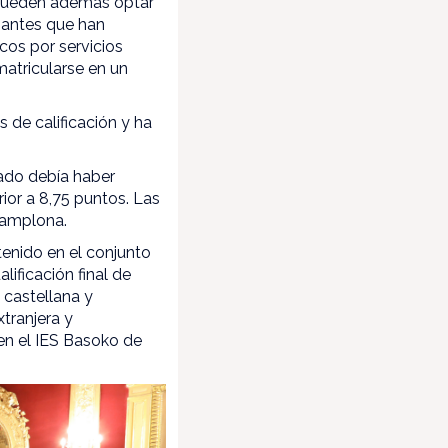
 pueden además optar
diantes que han
cos por servicios
matricularse en un
s de calificación y ha
nado debía haber
ior a 8,75 puntos. Las
 Pamplona.
tenido en el conjunto
ificación final de
 castellana y
tranjera y
en el IES Basoko de