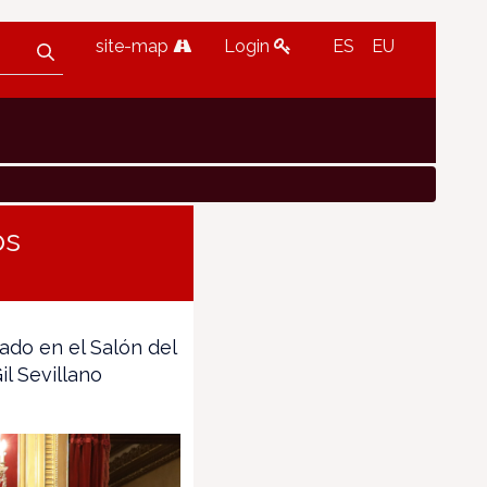
site-map
Login
ES
EU
os
ado en el Salón del
il Sevillano