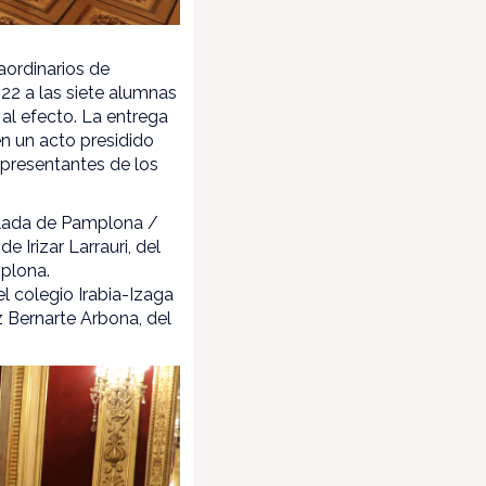
ordinarios de
22 a las siete alumnas
al efecto. La entrega
en un acto presidido
representantes de los
loslada de Pamplona /
 Irizar Larrauri, del
mplona.
l colegio Irabia-Izaga
 Bernarte Arbona, del