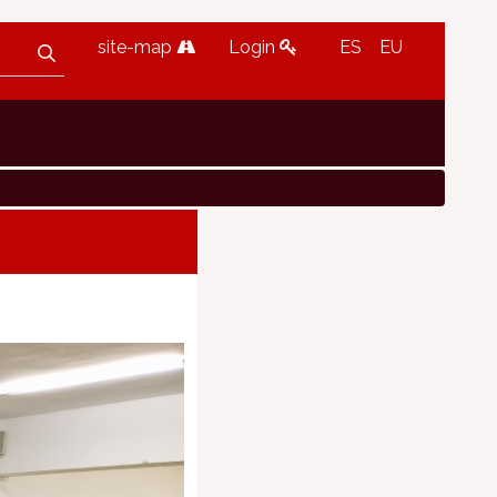
site-map
Login
ES
EU