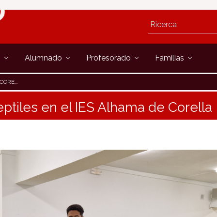
s
Alumnado
Profesorado
Familias
RELLA
reptiles en el IES Alhama de Corella