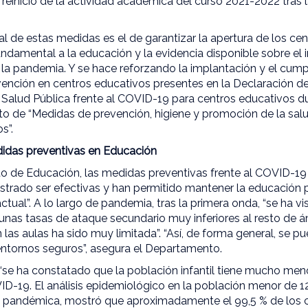
al reinicio de la actividad académica del curso 2021-2022 tras
l de estas medidas es el de garantizar la apertura de los cen
undamental a la educación y la evidencia disponible sobre el
 la pandemia. Y se hace reforzando la implantación y el cump
ención en centros educativos presentes en la Declaración d
Salud Pública frente al COVID-19 para centros educativos du
o de “Medidas de prevención, higiene y promoción de la sal
s”.
didas preventivas en Educación
 de Educación, las medidas preventivas frente al COVID-19
trado ser efectivas y han permitido mantener la educación p
ctual”. A lo largo de pandemia, tras la primera onda, “se ha vi
unas tasas de ataque secundario muy inferiores al resto de á
n las aulas ha sido muy limitada”. “Así, de forma general, se p
entornos seguros”, asegura el Departamento.
“se ha constatado que la población infantil tiene mucho men
D-19. El análisis epidemiológico en la población menor de 
a pandémica, mostró que aproximadamente el 99,5 % de los 