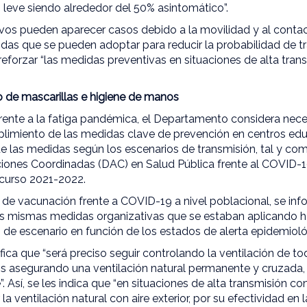
 leve siendo alrededor del 50% asintomático”.
vos pueden aparecer casos debido a la movilidad y al contac
as que se pueden adoptar para reducir la probabilidad de tr
eforzar “las medidas preventivas en situaciones de alta tran
so de mascarillas e higiene de manos
 frente a la fatiga pandémica, el Departamento considera neces
plimiento de las medidas clave de prevención en centros edu
de las medidas según los escenarios de transmisión, tal y co
iones Coordinadas (DAC) en Salud Pública frente al COVID-1
 curso 2021-2022.
 de vacunación frente a COVID-19 a nivel poblacional, se inf
s mismas medidas organizativas que se estaban aplicando ha
de escenario en función de los estados de alerta epidemioló
fica que “será preciso seguir controlando la ventilación de to
s asegurando una ventilación natural permanente y cruzada, 
re”. Así, se les indica que “en situaciones de alta transmisión 
la ventilación natural con aire exterior, por su efectividad en 