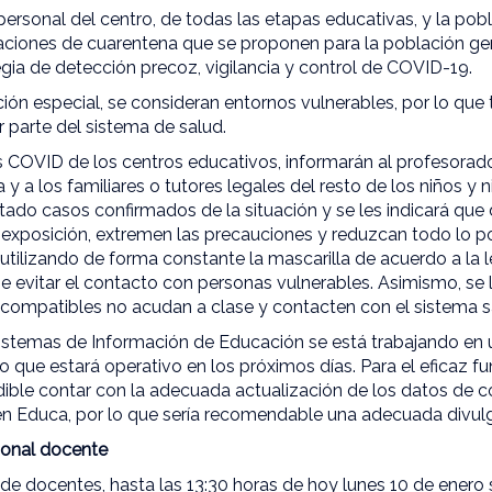
personal del centro, de todas las etapas educativas, y la pob
aciones de cuarentena que se proponen para la población gen
ia de detección precoz, vigilancia y control de COVID-19.
ón especial, se consideran entornos vulnerables, por lo que
 parte del sistema de salud.
s COVID de los centros educativos, informarán al profesorado
 y a los familiares o tutores legales del resto de los niños y 
do casos confirmados de la situación y se les indicará que d
a exposición, extremen las precauciones y reduzcan todo lo po
 utilizando de forma constante la mascarilla de acuerdo a la l
 evitar el contacto con personas vulnerables. Asimismo, se l
 compatibles no acudan a clase y contacten con el sistema s
Sistemas de Información de Educación se está trabajando en
o que estará operativo en los próximos días. Para el eficaz f
ible contar con la adecuada actualización de los datos de c
en Educa, por lo que sería recomendable una adecuada divul
sonal docente
s de docentes, hasta las 13:30 horas de hoy lunes 10 de enero 