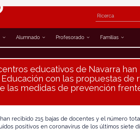
s
Alumnado
Profesorado
Familias
centros educativos de Navarra han 
de Educación con las propuestas de 
e las medidas de prevención frent
 han recibido 215 bajas de docentes y el número tot
uidos positivos en coronavirus de los últimos siete d