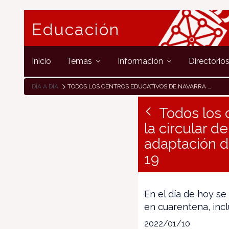
Educación
Inicio
Temas
Información
Directorio
DÍA A DÍA
TODOS LOS CENTROS EDUCATIVOS DE NAVARRA HAN RECIBIDO YA LA CIRCULAR DE EDUCACIÓN CON LAS PROPUESTAS DE REFUERZO Y ADAPTACIÓN DE LAS MEDIDAS DE PREVENCIÓN FRENTE AL COVID-19
Todos los 
la circular 
adaptación d
19
En el día de hoy se
en cuarentena, incl
2022/01/10