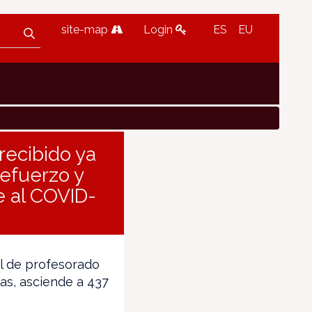
site-map
Login
ES
EU
recibido ya
refuerzo y
e al COVID-
al de profesorado
ías, asciende a 437