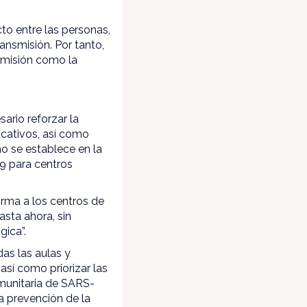
to entre las personas,
ansmisión. Por tanto,
smisión como la
ario reforzar la
cativos, así como
mo se establece en la
9 para centros
orma a los centros de
sta ahora, sin
gica”.
das las aulas y
así como priorizar las
comunitaria de SARS-
la prevención de la