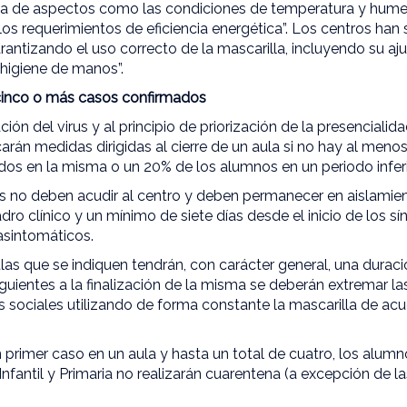
ma de aspectos como las condiciones de temperatura y hume
 los requerimientos de eficiencia energética”. Los centros ha
rantizando el uso correcto de la mascarilla, incluyendo su a
 higiene de manos”.
y cinco o más casos confirmados
ación del virus y al principio de priorización de la presencialid
carán medidas dirigidas al cierre de un aula si no hay al men
s en la misma o un 20% de los alumnos en un periodo inferior
 no deben acudir al centro y deben permanecer en aislamien
uadro clínico y un mínimo de siete días desde el inicio de los 
asintomáticos.
as que se indiquen tendrán, con carácter general, una duració
siguientes a la finalización de la misma se deberán extremar l
es sociales utilizando de forma constante la mascarilla de acu
n primer caso en un aula y hasta un total de cuatro, los alum
Infantil y Primaria no realizarán cuarentena (a excepción de 