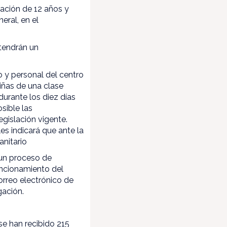
lación de 12 años y
eral, en el
 tendrán un
 y personal del centro
niñas de una clase
urante los diez días
sible las
egislación vigente.
es indicará que ante la
anitario
 un proceso de
uncionamiento del
orreo electrónico de
gación.
se han recibido 215