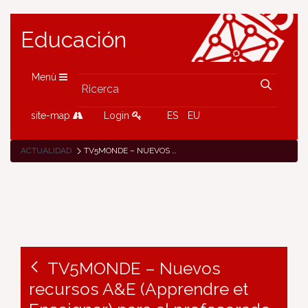
Educación
Menù
site-map
Login
ES
EU
ACTUALIDAD
TV5MONDE – NUEVOS RECURSOS A&E (APPRENDRE ET ENSEIGNER) PARA EL PROFESORADO DE FRANCÉS
TV5MONDE – Nuevos
recursos A&E (Apprendre et