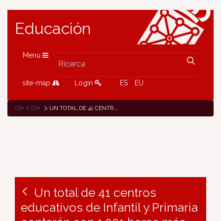
Educación
Menù
site-map
Login
ES
EU
DÍA A DÍA
UN TOTAL DE 41 CENTROS EDUCATIVOS DE INFANTIL Y PRIMARIA CONTARÁN CON 1.001 HORAS MÁS DE REFUERZO DE ATENCIÓN A LA DIVERSIDAD EN EL CURSO 2024/2025
Un total de 41 centros
educativos de Infantil y Primaria