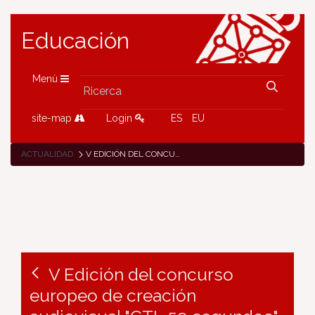
Educación
Menù
site-map
Login
ES
EU
ACTUALIDAD
V EDICIÓN DEL CONCURSO EUROPEO DE CREACIÓN AUDIOVISUAL "CTL 59 SEGUNDOS"
V Edición del concurso
europeo de creación