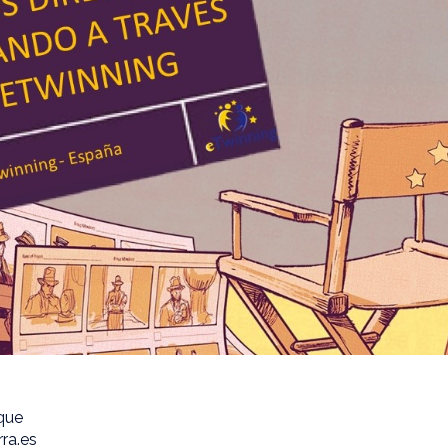
ique
ra.es