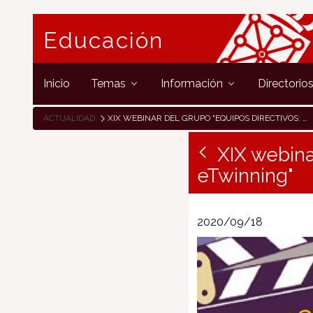
Educación
Inicio
Temas
Información
Directorio
ACTUALIDAD
XIX WEBINAR DEL GRUPO "EQUIPOS DIRECTIVOS: INNOVANDO CON ETWINNING"
XIX webina
eTwinning"
2020/09/18