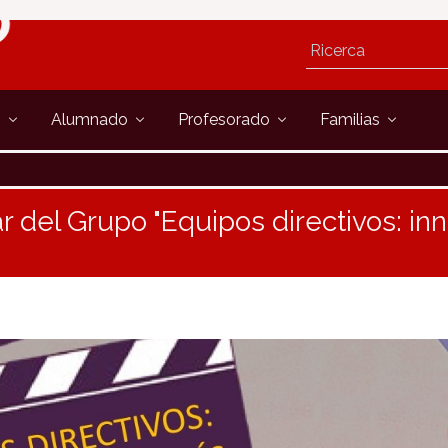
s
Alumnado
Profesorado
Familias
r del Grupo "Equipos directivos: i