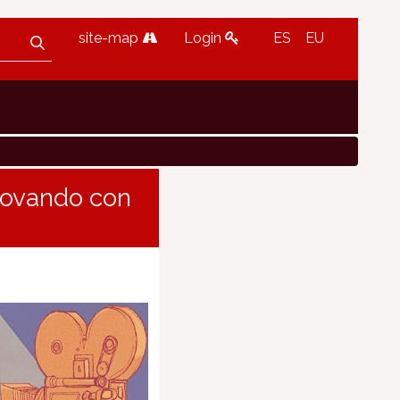
site-map
Login
ES
EU
nnovando con