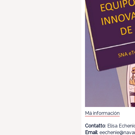
Má información
Contatto
: Elisa Echen
Email
: eechenie@navar