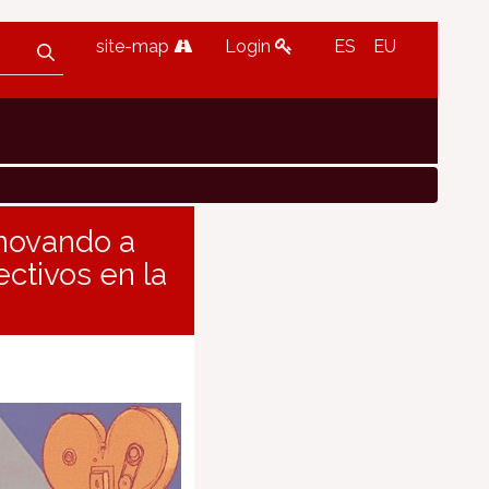
site-map
Login
ES
EU
nnovando a
ctivos en la