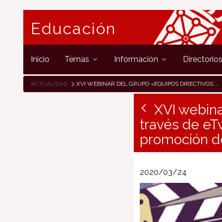
Educación
Inicio
Temas
Información
Directorio
ACTUALIDAD
XVI WEBINAR DEL GRUPO «EQUIPOS DIRECTIVOS: INNOVANDO A TRAVÉS DE ETWINNING-EL PAPEL DE LOS EQUIPOS DIRECTIVOS EN LA PROMOCIÓN DE ETWINNING»
XVI webina
través de eT
promoción d
2020/03/24