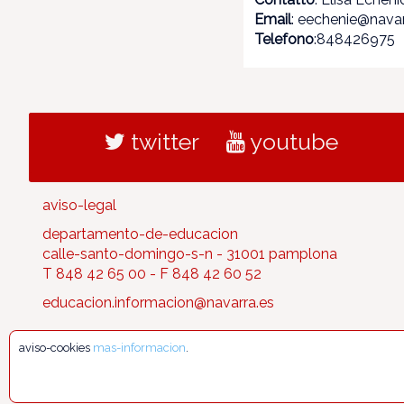
Email
: eechenie@navar
Telefono
:848426975
twitter
youtube
aviso-legal
departamento-de-educacion
calle-santo-domingo-s-n - 31001 pamplona
T 848 42 65 00 - F 848 42 60 52
educacion.informacion@navarra.es
aviso-cookies
mas-informacion
.