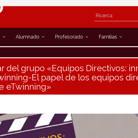
s
Alumnado
Profesorado
Familias
r del grupo «Equipos Directivos: i
winning-El papel de los equipos dire
e eTwinning»