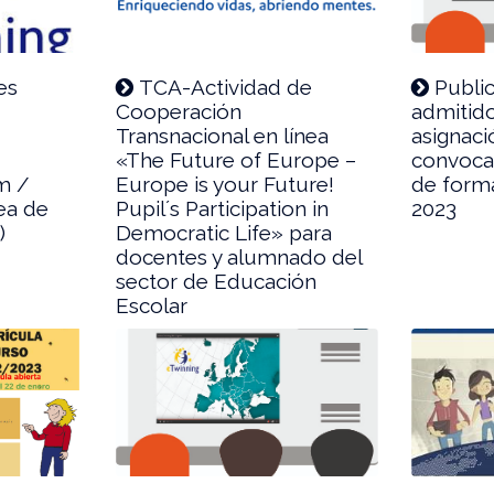
es
TCA-Actividad de
Public
a
Cooperación
admitid
Transnacional en línea
asignaci
«The Future of Europe –
convoca
m /
Europe is your Future!
de form
ea de
Pupil´s Participation in
2023
)
Democratic Life» para
docentes y alumnado del
sector de Educación
Escolar