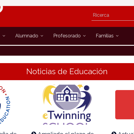
s
Alumnado
Profesorado
Familias
Noticias de Educación
aña de
Ampliado el plazo de
Actua