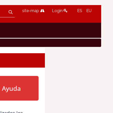
site-map
Login
ES
EU
lizados los