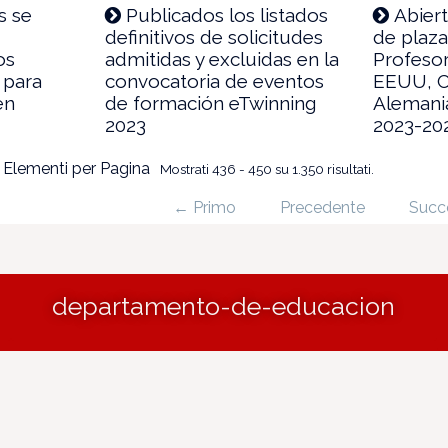
s se
Publicados los listados
Abiert
definitivos de solicitudes
de plaza
os
admitidas y excluidas en la
Profesor
 para
convocatoria de eventos
EEUU, Ca
en
de formación eTwinning
Alemania
2023
2023-20
 Elementi per Pagina
Mostrati 436 - 450 su 1.350 risultati.
← Primo
Precedente
Succ
departamento-de-educacion