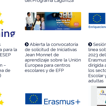
del Programa Laguntza
s
Abierta la convocatoria
Sesió
a para la
de solicitud de Iniciativas
línea so
 ESEP
Jean Monnet de
2023 de
aprendizaje sobre la Unión
Erasmus
m –
Europea para centros
dirigida
ea de
escolares y de EFP
los sect
)
Escolar 
adultas