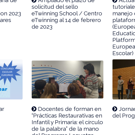
solicitud del sello
tutorial
ion 2023
eTwinning School / Centro
manejo 
lares
eTwinning al 14 de febrero
platafo
de 2023
(Europe
Educati
Platfor
Europea
Escolar)
ar
Docentes de forman en
Jorna
“Prácticas Restaurativas en
del Pro
Infantil y Primaria: el círculo
de la palabra” de la mano