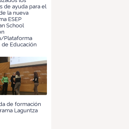
es de ayuda para el
de la nueva
rma ESEP
an School
on
m/Plataforma
 de Educación
da de formación
grama Laguntza