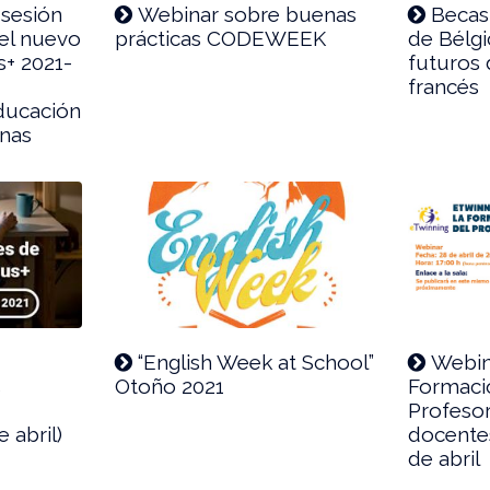
 sesión
Webinar sobre buenas
Becas
 el nuevo
prácticas CODEWEEK
de Bélgi
+ 2021-
futuros
francés
ducación
onas
“English Week at School”
Webin
s
Otoño 2021
Formaci
Profesor
 abril)
docentes
de abril