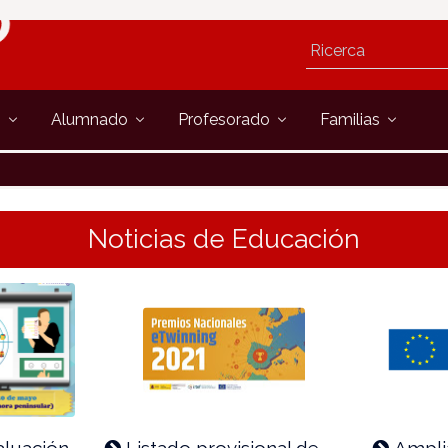
s
Alumnado
Profesorado
Familias
Noticias de Educación
aluación
Listado provisional de
Ampli