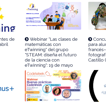
antes de
Webinar "Las clases de
Conc
bril
matemáticas con
para al
eTwinning" del grupo
francés–
"STEAM: diseña el futuro
fotograf
de la ciencia con
Castillo
eTwinning": 19 de mayo