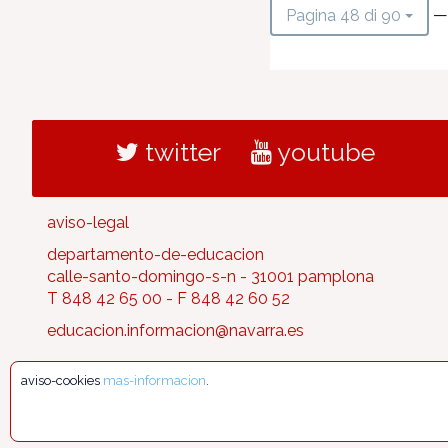
—
Pagina 48 di 90
twitter
youtube
aviso-legal
departamento-de-educacion
calle-santo-domingo-s-n - 31001 pamplona
T 848 42 65 00 - F 848 42 60 52
educacion.informacion@navarra.es
aviso-cookies
mas-informacion
.