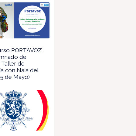
urso PORTAVOZ
umnado de
 Taller de
ía con Naia del
 (5 de Mayo)