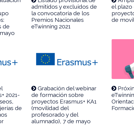
admitidos y excluidos de
el plazo
rupo
la convocatoria de los
proyect
s:
Premios Nacionales
de movi
s de
eTwinning 2021
e mayo
l
Grabación del webinar
Próxi
+ 2021-
de formación sobre
eTwinni
useos,
proyectos Erasmus+ KA1
Orientac
jerías de
(movilidad del
Formaci
mos
profesorado y del
or
alumnado), 7 de mayo