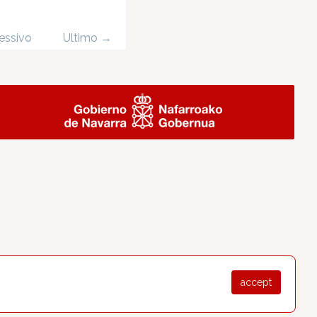
essivo
Ultimo →
accept