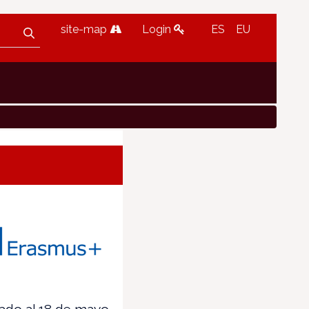
site-map
Login
ES
EU
ado al 18 de mayo