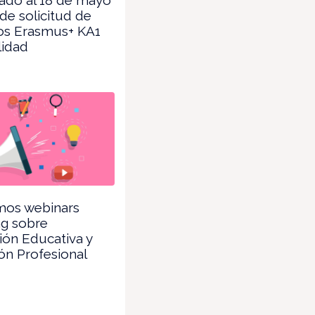
 de solicitud de
os Erasmus+ KA1
lidad
mos webinars
ng sobre
ión Educativa y
ón Profesional