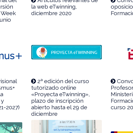
rsión
la web eTwinning,
oposicio
sh Week
diciembre 2020
Formaci
junio
isional
2ª edición del curso
Convo
asmus+
tutorizado online
Profesor
la
«Proyecta eTwinning»,
Minister
 y
plazo de inscripción
Formació
21-2027)
abierto hasta el 29 de
curso 2
diciembre