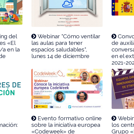
ng del
Webinar "Cómo ventilar
Convo
es «El
las aulas para tener
de auxil
/a en la
espacios saludables",
convers
 de
lunes 14 de diciembre
en el ex
2021-20
r
Evento formativo online
Webin
mación:
sobre la iniciativa europea
los cent
«Codeweek» de
Grupo «