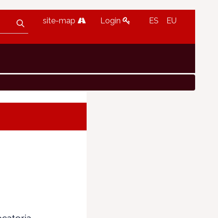
site-map
Login
ES
EU
catoria