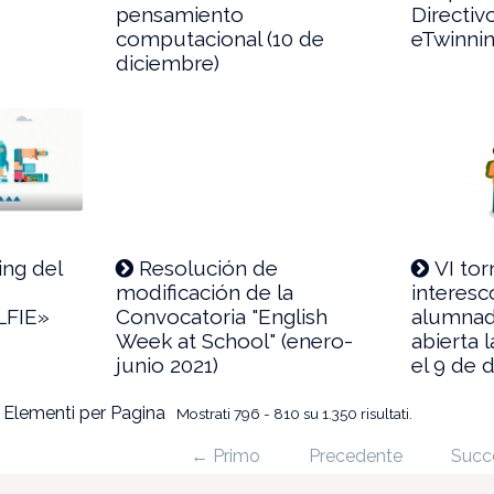
pensamiento
Directi
computacional (10 de
eTwinni
diciembre)
ng del
Resolución de
VI to
:
modificación de la
interesc
LFIE»
Convocatoria "English
alumnado
Week at School" (enero-
abierta l
junio 2021)
el 9 de 
 Elementi per Pagina
Mostrati 796 - 810 su 1.350 risultati.
← Primo
Precedente
Succ