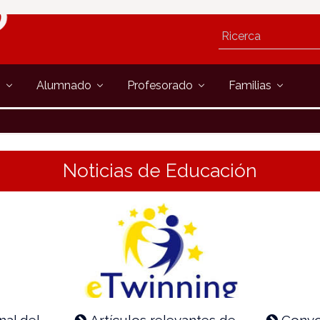
s
Alumnado
Profesorado
Familias
Noticias de Educación
nal del
Artículos relevantes de
Convo