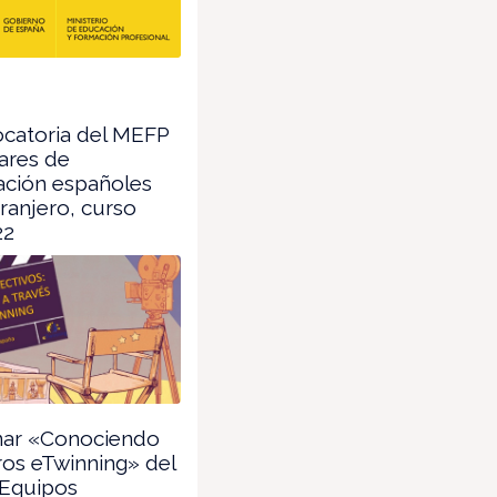
catoria del MEFP
iares de
ación españoles
tranjero, curso
22
ar «Conociendo
ros eTwinning» del
Equipos