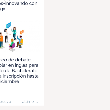
vos-innovando con
ng»
rneo de debate
olar en inglés para
 de Bachillerato:
a inscripción hasta
diciembre
essivo
Ultimo →