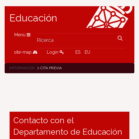
Educación
Menù
site-map
Login
ES
EU
INFORMACIÓN
CITA PREVIA
Contacto con el
Departamento de Educación