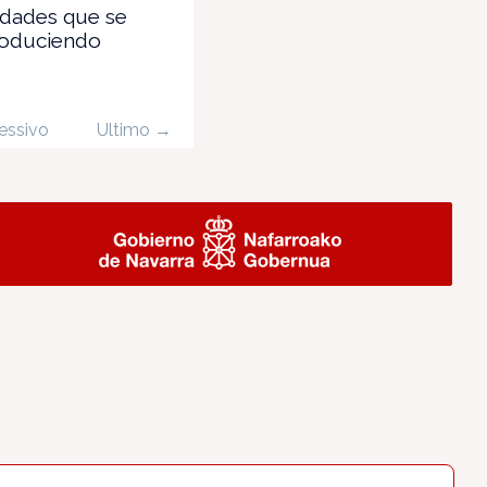
ldades que se
roduciendo
essivo
Ultimo →