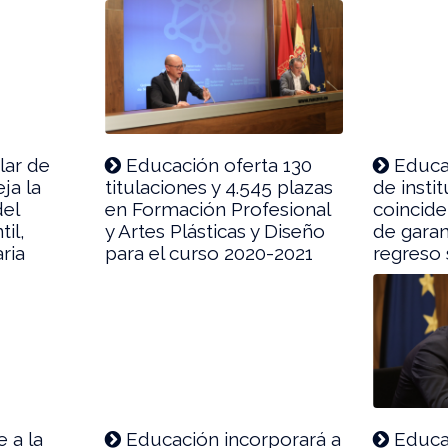
lar de
Educación oferta 130
Educac
ja la
titulaciones y 4.545 plazas
de insti
del
en Formación Profesional
coincide
il,
y Artes Plásticas y Diseño
de garan
ria
para el curso 2020-2021
regreso 
 a la
Educación incorporará a
Educac