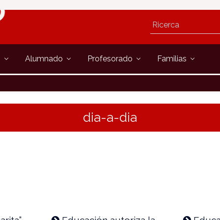
s
Alumnado
Profesorado
Familias
dia-a-dia
rita”,
Educación autoriza la
Educa