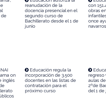
de
reanudación de la
con 151.
al
docencia presencial en el
obras en
 de
segundo curso de
infantil
Bachillerato desde el 1 de
once ay
junio
navarro
CNAI
Educación regula la
Educa
rama on
incorporación de 3.500
regreso 
e inglés
docentes en las listas de
aulas d
 de
contratación para el
2ºde Bac
lerato
próximo curso
del 1 de
úblicos