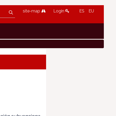
site-map
Login
ES
EU
ción subvenciona