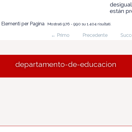
desigua
están p
 Elementi per Pagina
Mostrati 976 - 990 su 1.404 risultati.
← Primo
Precedente
Succ
departamento-de-educacion