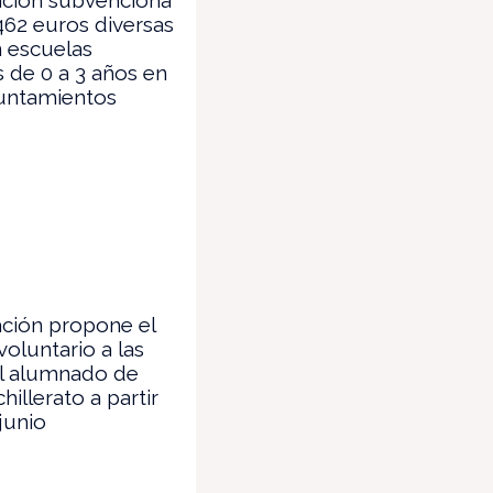
462 euros diversas
 escuelas
es de 0 a 3 años en
untamientos
s
ción propone el
voluntario a las
el alumnado de
hillerato a partir
 junio