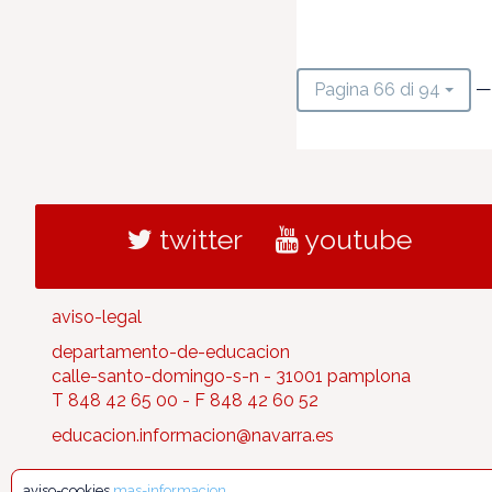
—
Pagina 66 di 94
twitter
youtube
aviso-legal
departamento-de-educacion
calle-santo-domingo-s-n - 31001 pamplona
T 848 42 65 00 - F 848 42 60 52
educacion.informacion@navarra.es
aviso-cookies
mas-informacion
.