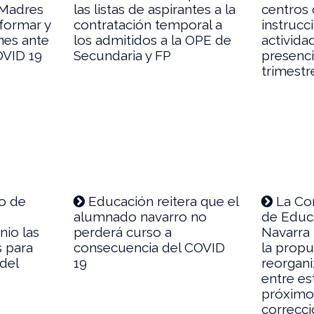
 Madres
las listas de aspirantes a la
centros
nformar y
contratación temporal a
instrucc
nes ante
los admitidos a la OPE de
activida
OVID 19
Secundaria y FP
presenci
trimestr
o de
Educación reitera que el
La Con
alumnado navarro no
de Educa
nio las
perderá curso a
Navarra 
s para
consecuencia del COVID
la propu
 del
19
reorgani
entre es
próximo
correcci