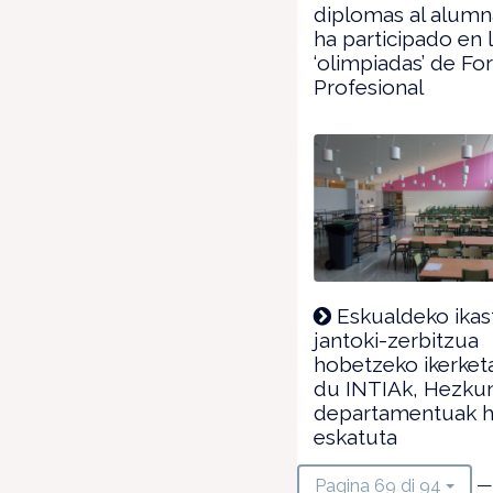
diplomas al alum
ha participado en 
‘olimpiadas’ de F
Profesional
Eskualdeko ikas
jantoki-zerbitzua
hobetzeko ikerket
du INTIAk, Hezku
departamentuak h
eskatuta
—
Pagina 69 di 94