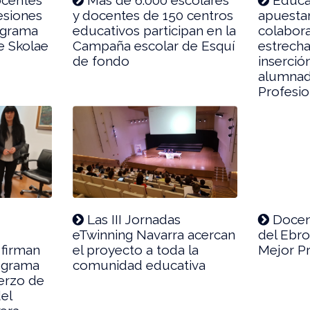
sesiones
y docentes de 150 centros
apuesta
ograma
educativos participan en la
colabor
e Skolae
Campaña escolar de Esquí
estrecha
de fondo
inserció
alumnad
Profesio
Las III Jornadas
Docent
eTwinning Navarra acercan
del Ebr
 firman
el proyecto a toda la
Mejor P
rograma
comunidad educativa
uerzo de
del