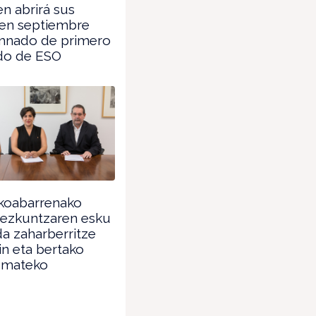
en abrirá sus
 en septiembre
mnado de primero
do de ESO
oabarrenako
Hezkuntzaren esku
da zaharberritze
in eta bertako
 emateko