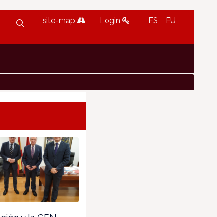
site-map
Login
ES
EU
ión y la CEN