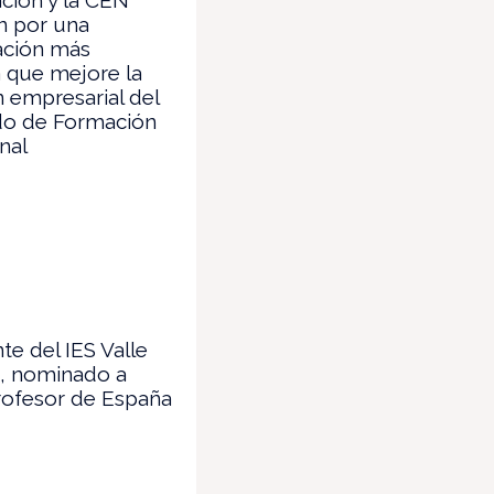
n por una
ación más
 que mejore la
n empresarial del
o de Formación
nal
e del IES Valle
o, nominado a
rofesor de España