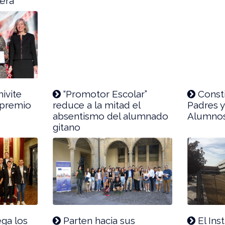
era
ivite
“Promotor Escolar”
Consti
 premio
reduce a la mitad el
Padres 
absentismo del alumnado
Alumnos
gitano
ga los
Parten hacia sus
El Ins