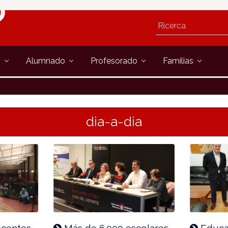
s
Alumnado
Profesorado
Familias
dia-a-dia
ocentes
Más de 6.000 escolares
Educac