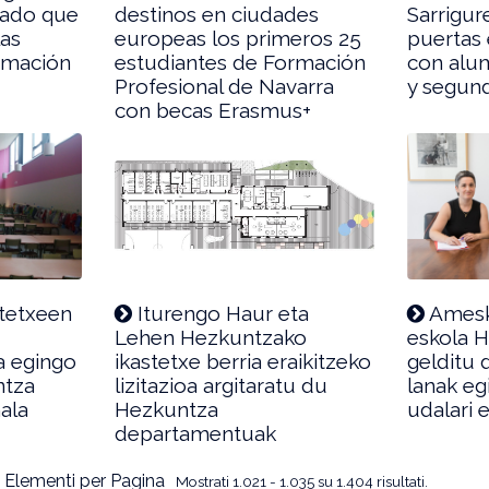
nado que
destinos en ciudades
Sarrigur
las
europeas los primeros 25
puertas
ormación
estudiantes de Formación
con alu
Profesional de Navarra
y segun
con becas Erasmus+
tetxeen
Iturengo Haur eta
Amesk
Lehen Hezkuntzako
eskola 
a egingo
ikastetxe berria eraikitzeko
gelditu 
ntza
lizitazioa argitaratu du
lanak eg
ala
Hezkuntza
udalari
departamentuak
 Elementi per Pagina
Mostrati 1.021 - 1.035 su 1.404 risultati.