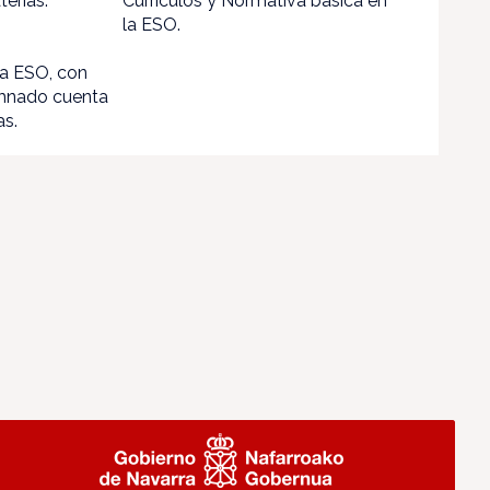
erias.
Currículos y Normativa básica en
la ESO.
la ESO, con
alumnado cuenta
as.