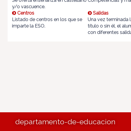
Se oferta enseñanza en castellano
Competencias y mat
y/o vascuence.
Centros
Salidas
Listado de centros en los que se
Una vez terminada 
imparte la ESO.
título o sin él, el 
con diferentes salid
departamento-de-educacion