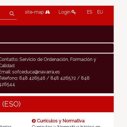
site-map
Login
ES
EU
Contatto: Servicio de Ordenación, Formación y
Calidad
Email: sofceduca@navarra.es
Telefono: 848 426546 / 848 426572 / 848
426544
 (ESO)
Currículos y Normativa