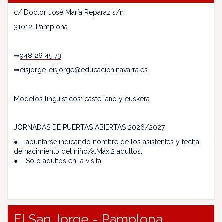
c/ Doctor José María Reparaz s/n
31012, Pamplona
⇒
948 26 45 73
⇒eisjorge-eisjorge@educacion.navarra.es
Modelos lingüísticos: castellano y euskera
JORNADAS DE PUERTAS ABIERTAS 2026/2027
● apuntarse indicando nombre de los asistentes y fecha
de nacimiento del niño/a.Máx 2 adultos.
● Solo adultos en la visita
EI San Jorge - Pamplona