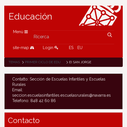
Educación
Menù
site-map
Login
ES
EU
TEMAS
PRIMER CICLO DE EDUCACIÓN INFANTIL (0-3 AÑOS)
EI SAN JORGE
Contatto: Sección de Escuelas Infantiles y Escuelas
Rurales
Email:
seccion.escuelasinfantiles.escuelasrurales@navarra.es
Telefono: 848 42 60 86
Contacto