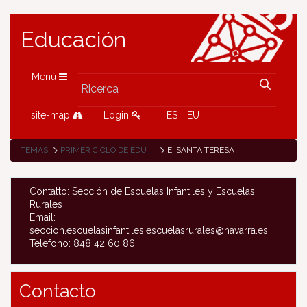
Educación
Menù
site-map
Login
ES
EU
TEMAS
PRIMER CICLO DE EDUCACIÓN INFANTIL (0-3 AÑOS)
EI SANTA TERESA
Contatto: Sección de Escuelas Infantiles y Escuelas
Rurales
Email:
seccion.escuelasinfantiles.escuelasrurales@navarra.es
Telefono: 848 42 60 86
Contacto